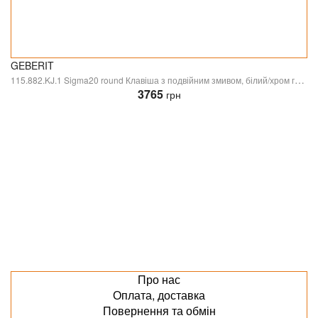
GEBERIT
115.882.KJ.1 Sigma20 round Клавіша з подвійним змивом, білий/хром глянцевий/білий (1 сорт)
3765
грн
Про нас
Оплата, доставка
Повернення та обмін