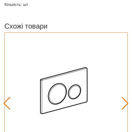
Кiлькiсть: шт
Схожі товари