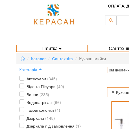
ОПЛАТА, 
Плитка
Сантехні
Каталог
Сантехніка
Кухонні мийки
Категорія
Від дешевих
Аксесуари
(345)
Біде та Пісуари
(49)
Кухонн
Ванни
(235)
Водонагрівачі
(66)
Газові колонки
(4)
Дзеркала
(148)
Дзеркала під замовлення
(1)