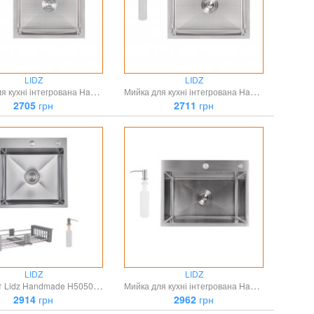
LIDZ
LIDZ
Мийка для кухні інтегрована Handmade H5050 (LDH5050BRU35375) Brushed Steel 3,0/1,0 мм Lidz
Мийка для кухні інтегрована Handmade H5045 (LDH5045BRU35383) Brushed Steel 3,0/1,0 мм Lidz
2705
грн
2711
грн
LIDZ
LIDZ
Комплект Lidz Handmade H5050H Мийка для кухні інтегрована Decor Honeycomb у комплекті з дозатором + Lidz K01G Корзина для кухонної мийки
Мийка для кухні інтегрована Handmade H5843 Brushed Steel 3,0/1,0 мм LDH5843BRU49442 Lidz
2914
грн
2962
грн