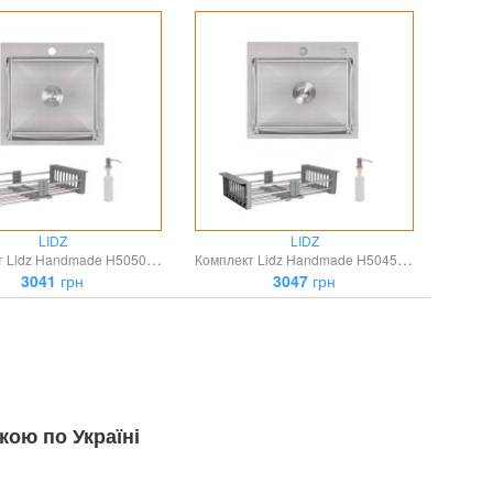
LIDZ
LIDZ
Комплект Lidz Handmade H5050 Мийка для кухні інтегрована Brushed у комплекті з дозатором + Lidz K01G Корзина для кухонної мийки
Комплект Lidz Handmade H5045 Мийка для кухні інтегрована Brushedу комплекті з дозатором + Lidz K01G Корзина для кухонної мийки
3041
грн
3047
грн
кою по Україні