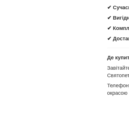
✔ Сучас
✔ Вигідн
✔ Компл
✔ Достав
Де купи
Завітайт
Святопет
Телефон
окрасою 