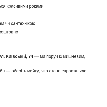
ься красивими роками
чем чи сантехнікою
зкоштовно
— ми поруч із Вишневим,
л. Київській, 74
йн — оберіть мийку, яка стане справжньою