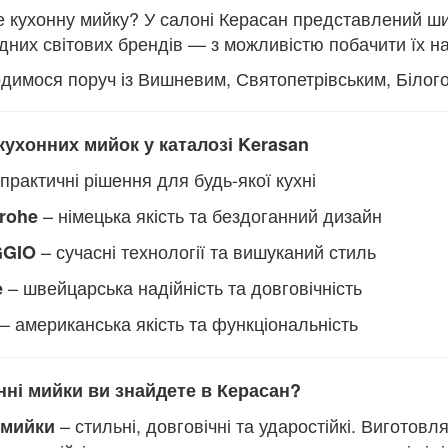
 кухонну мийку? У салоні Керасан представлений ши
ідних світових брендів — з можливістю побачити їх 
димося поруч із Вишневим, Святопетрівським, Білого
кухонних мийок у каталозі Kerasan
практичні рішення для будь-якої кухні
– німецька якість та бездоганний дизайн
rohe
– сучасні технології та вишуканий стиль
GGIO
– швейцарська надійність та довговічність
e
– американська якість та функціональність
нні мийки ви знайдете в Керасан?
– стильні, довговічні та ударостійкі. Виготов
 мийки