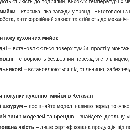
ують стійкість до подряпин, високих температур і хімі
– класика, яка завжди у тренді. Виготовлені 
 мийки
обота, антикорозійний захист та стійкість до механіч
нтажу кухонних мийок
– встановлюються поверх тумби, прості у монтажі
дні
– створюють безшовний перехід зі стільницею,
овані
– встановлюються під стільницю, забезпечу
ільникові
и покупки кухонної мийки в Kerasan
– порівняйте моделі наживо перед покупк
й шоурум
– знайдете ідеальну м
ий вибір моделей та брендів
– лише сертифікована продукція від п
тована якість