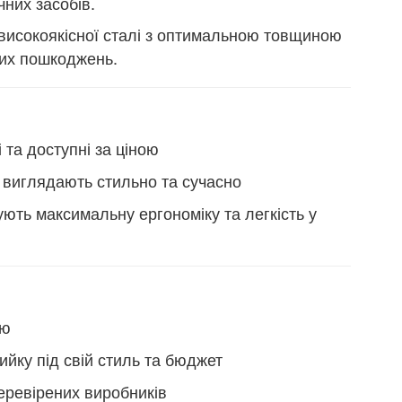
чних засобів.
з високоякісної сталі з оптимальною товщиною
них пошкоджень.
 та доступні за ціною
 виглядають стильно та сучасно
ють максимальну ергономіку та легкість у
ою
ийку під свій стиль та бюджет
еревірених виробників