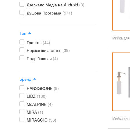
Дзеркало Медіа на Android
(3)
Душова Програма
(571)
Душові двері
(46)
Душові кабіни
(233)
Тип
Душові під замовлення
(4)
Гранітні
(44)
Душові стінки
(33)
Нержавіюча сталь
(39)
Змiшувачi
(884)
Подрібнювач
(4)
Інсталяція для унітазу
(238)
Кухонні мийки
(180)
Меблі для ванної кімнати
(129)
Бренд
Рушникосушарки
(680)
HANSGROHE
(9)
Сифони
(176)
LIDZ
(130)
Трапи для душу
(103)
McALPINE
(4)
Умивальники
(535)
MIRA
(1)
Унітази підвісні та Компакти
(692)
MIRAGGIO
(36)
Шторки для ванни
(32)