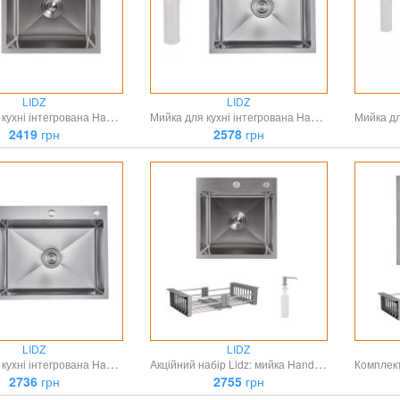
LIDZ
LIDZ
Мийка для кухні інтегрована Handmade H4545H Decor Honeycomb 2,5/0,5 мм LDH4545HDEC49437 Lidz
Мийка для кухні інтегрована Handmade H5050H Decor Honeycomb 2,5/0,5 мм LDH5050DEC48365 Lidz
2419
грн
2578
грн
LIDZ
LIDZ
Мийка для кухні інтегрована Handmade H6050H Decor Honeycomb 2,5/0,5 мм LDH6050DEC48370 Lidz
Акційний набір Lidz: мийка Handmade H4545 Decor 2,5/0,5 мм + K01G Корзина для кухонной мойки
2736
грн
2755
грн