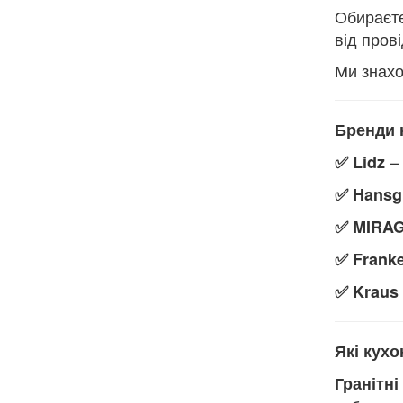
Обираєте
від пров
Ми знахо
Бренди 
– 
✅ Lidz
✅ Hansg
✅ MIRA
✅ Frank
✅ Kraus
Які кухо
Гранітні