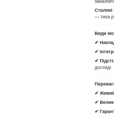
забезпеч
Сталеві
— тиха р
Види мо
✔ Накла
✔ Інтегр
✔ Підст
догляді
Переваг
✔ Живи
✔ Велик
✔ Гаран