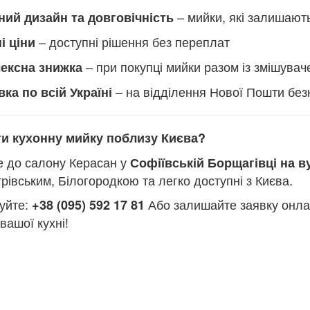
– мийки, які залишают
ний дизайн та довговічність
– доступні рішення без переплат
і ціни
– при покупці мийки разом із змішува
ексна знижка
– на відділення Нової Пошти бе
ка по всій Україні
ти кухонну мийку поблизу Києва?
е до салону Керасан у
Софіївській Борщагівці на ву
рівським, Білогородкою та легко доступні з Києва.
уйте:
Або залишайте заявку онла
+38 (095) 592 17 81
вашої кухні!