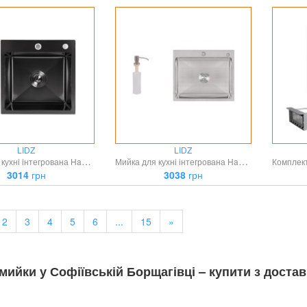
LIDZ
LIDZ
Мийка для кухні інтегрована Handmade H4545HB Decor Black PVD Honeycomb 2,5/0,5 мм LDH4545HDECBLM49438 Lidz
Мийка для кухні інтегрована Handmade H6050 (LDH6050BRU35371) Brushed Steel 3,0/1,0 мм Lidz
3014
грн
3038
грн
2
3
4
5
6
...
15
»
мийки у Софіївській Борщагівці – купити з достав