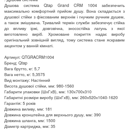
Душова система Qtap Grand CRM 1004 забезпечить
максимально комфортний прийом душу. Вона складається з
душової стійки з фіксованим верхнім і гнучким ручним душем,
а також змішувача. Тривалий термін служби забезпечує стійка
до впливу іржі, довговічна, зносостійка латунь з якої
виготовлено виріб. Хромоване покриття надає виробу
оригінальний зовнішній вигляд, тому система стане яскравим
акцентом у ванній кімнаті.
Артикул: QTGRACRM1004
Бренд: Qtap
Вага брутто, кг: 5,7
Вага нетто, кг: 5,3575
Вид монтажу: Настінний
Висота душової стійки, мм: 980-1560
Габарити упаковки (ШхГхВ), мм: 130х700х310
Габаритні розміри виробу (ШхГхВ), мм: 260х520х1040-1620
Гарантія: 5 років
Довжина виливу, мм: 181
Довжина кронштейна для верхнього душу, мм: 390
Довжина шланга, мм: 1500
Діаметр картриджа, мм: 35