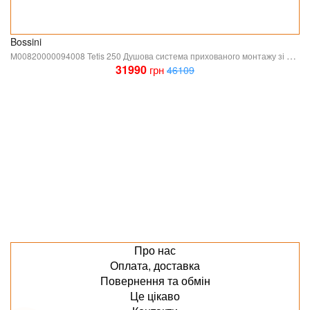
Bossini
M00820000094008 Tetis 250 Душова система прихованого монтажу зі змішувачем на 2 виходи TEO, BRUSHED NICKEL (1 сорт)
31990
грн
46109
Про нас
Оплата, доставка
Повернення та обмін
Це цікаво