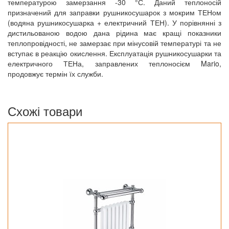
температурою замерзання -30 °С. Даний теплоносій
призначений для заправки рушникосушарок з мокрим ТЕНом
(водяна рушникосушарка + електричний ТЕН). У порівнянні з
дистильованою водою дана рідина має кращі показники
теплопровідності, не замерзає при мінусовій температурі та не
вступає в реакцію окислення. Експлуатація рушникосушарки та
електричного ТЕНа, заправлених теплоносієм Mario,
продовжує термін їх служби.
Схожі товари