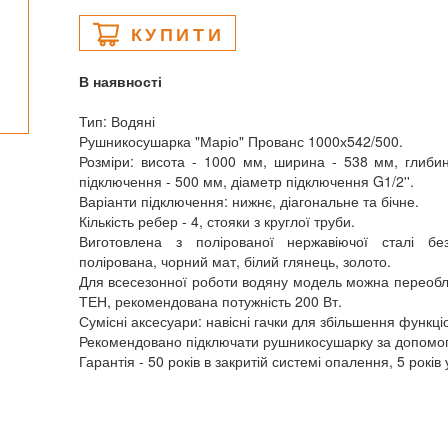
КУПИТИ
В наявності
Тип: Водяні
Рушникосушарка "Маріо" Прованс 1000х542/500.
Розміри: висота - 1000 мм, ширина - 538 мм, глиби
підключення - 500 мм, діаметр підключення G1/2''.
Варіанти підключення: нижнє, діагональне та бічне.
Кількість ребер - 4, стояки з круглої труби.
Виготовлена з полірованої нержавіючої сталі бе
полірована, чорний мат, білий глянець, золото.
Для всесезонної роботи водяну модель можна переобл
ТЕН, рекомендована потужність 200 Вт.
Сумісні аксесуари: навісні гачки для збільшення функці
Рекомендовано підключати рушникосушарку за допомог
Гарантія - 50 років в закритій системі опалення, 5 років