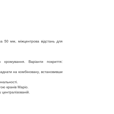
на 50 мм, міжцентрова відстань для
з хромування. Варіанти покриття:
аднати на комбіновану, встановивши
ональності.
ою кранів Маріо.
 у централізованій.