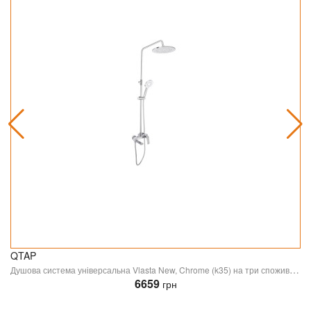
QTAP
Душова система універсальна Vlasta New, Chrome (k35) на три споживачі (з виливом) QTVLA111CRM45650 Qtap
6659
грн