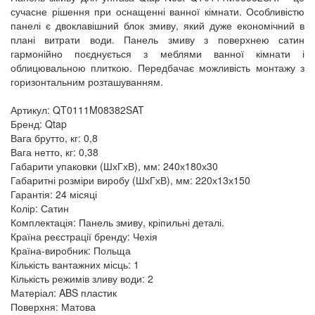
сучасне рішення при оснащенні ванної кімнати. Особливістю
панелі є двоклавішний блок змиву, який дуже економічний в
плані витрати води. Панель змиву з поверхнею сатин
гармонійно поєднується з меблями ванної кімнати і
облицювальною плиткою. Передбачає можливість монтажу з
горизонтальним розташуванням.
Артикул: QT0111M08382SAT
Бренд: Qtap
Вага брутто, кг: 0,8
Вага нетто, кг: 0,38
Габарити упаковки (ШхГхВ), мм: 240х180х30
Габаритні розміри виробу (ШхГхВ), мм: 220х13х150
Гарантія: 24 місяці
Колір: Сатин
Комплектація: Панель змиву, кріпильні деталі.
Країна реєстрації бренду: Чехія
Країна-виробник: Польща
Кількість вантажних місць: 1
Кількість режимів зливу води: 2
Матеріал: ABS пластик
Поверхня: Матова