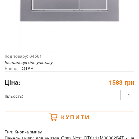
Код товару: 64561
Інсталяція для унітазу
Бренд:
QTAP
Ціна:
1583 грн
Кількість:
КУПИТИ
Тип: Кнопка змиву
Панель змиву для унітаза Qtap Nest QT0111M08382SAT - це