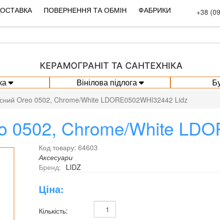
ДОСТАВКА
ПОВЕРНЕННЯ ТА ОБМІН
ФАБРИКИ
+38 (0
КЕРАМОГРАНІТ ТА САНТЕХНІКА
ка
Вінілова підлога
Б
існий Oreo 0502, Chrome/White LDORE0502WHI32442 Lidz
eo 0502, Chrome/White LD
Код товару: 64603
Аксесуари
Бренд:
LIDZ
Ціна:
Кількість: