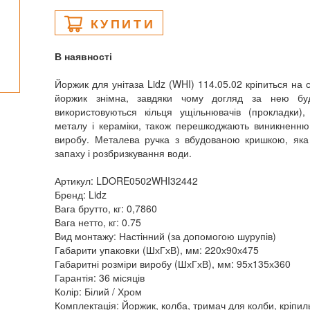
КУПИТИ
В наявності
Йоржик для унітаза Lidz (WHI) 114.05.02 кріпиться на ст
йоржик знімна, завдяки чому догляд за нею бу
використовуються кільця ущільнювачів (прокладки),
металу і кераміки, також перешкоджають виникненню 
виробу. Металева ручка з вбудованою кришкою, яка
запаху і розбризкування води.
Артикул: LDORE0502WHI32442
Бренд: Lidz
Вага брутто, кг: 0,7860
Вага нетто, кг: 0.75
Вид монтажу: Настінний (за допомогою шурупів)
Габарити упаковки (ШхГхВ), мм: 220х90х475
Габаритні розміри виробу (ШхГхВ), мм: 95х135х360
Гарантія: 36 місяців
Колір: Білий / Хром
Комплектація: Йоржик, колба, тримач для колби, кріпиль