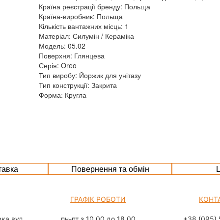
Країна реєстрації бренду: Польща
Країна-виробник: Польща
Кількість вантажних місць: 1
Матеріал: Силумін / Кераміка
Модель: 05.02
Поверхня: Глянцева
Серія: Oreo
Тип виробу: Йоржик для унітазу
Тип конструкції: Закрита
Форма: Кругла
тавка
Повернення та обмін
Ц
ГРАФІК РОБОТИ
КОНТ
ка вул.
пн-пт з 10.00 до 18.00
+38 (095) 