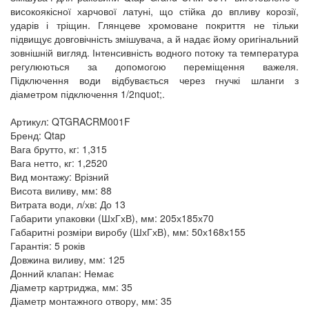
високоякісної харчової латуні, що стійка до впливу корозії,
ударів і тріщин. Глянцеве хромоване покриття не тільки
підвищує довговічність змішувача, а й надає йому оригінальний
зовнішній вигляд. Інтенсивність водного потоку та температура
регулюються за допомогою переміщення важеля.
Підключення води відбувається через гнучкі шланги з
діаметром підключення 1/2nquot;.
Артикул: QTGRACRM001F
Бренд: Qtap
Вага брутто, кг: 1,315
Вага нетто, кг: 1,2520
Вид монтажу: Врізний
Висота виливу, мм: 88
Витрата води, л/хв: До 13
Габарити упаковки (ШхГхВ), мм: 205х185х70
Габаритні розміри виробу (ШхГхВ), мм: 50х168х155
Гарантія: 5 років
Довжина виливу, мм: 125
Донний клапан: Немає
Діаметр картриджа, мм: 35
Діаметр монтажного отвору, мм: 35