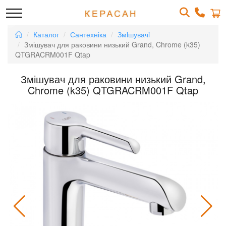
Каталог
Сантехніка
Змiшувачi
Змішувач для раковини низький Grand, Chrome (k35)
QTGRACRM001F Qtap
Змішувач для раковини низький Grand,
Chrome (k35) QTGRACRM001F Qtap