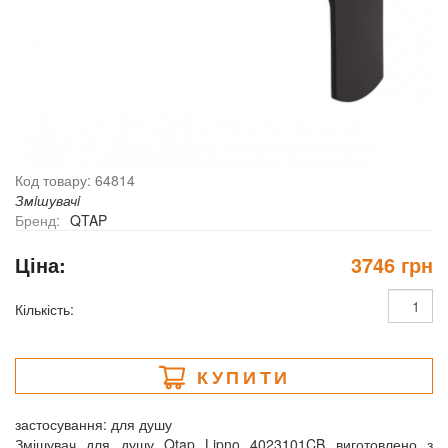
Код товару: 64814
Змiшувачi
Бренд:
QTAP
Ціна:
3746 грн
Кількість:
КУПИТИ
застосування: для душу
Змішувач для душу Qtap Lipno 4023101CB виготовлено з