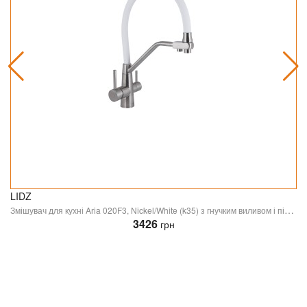
LIDZ
Змішувач для кухні Aria 020F3, Nickel/White (k35) з гнучким виливом і підключенням для питної води LDARI020F3WNK39480 Lidz
3426
грн