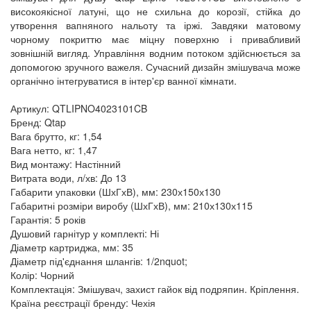
високоякісної латуні, що не схильна до корозії, стійка до
утворення вапняного нальоту та іржі. Завдяки матовому
чорному покриттю має міцну поверхню і привабливий
зовнішній вигляд. Управління водним потоком здійснюється за
допомогою зручного важеля. Сучасний дизайн змішувача може
органічно інтегруватися в інтер'єр ванної кімнати.
Артикул: QTLIPNO4023101CB
Бренд: Qtap
Вага брутто, кг: 1,54
Вага нетто, кг: 1,47
Вид монтажу: Настінний
Витрата води, л/хв: До 13
Габарити упаковки (ШхГхВ), мм: 230х150х130
Габаритні розміри виробу (ШхГхВ), мм: 210х130х115
Гарантія: 5 років
Душовий гарнітур у комплекті: Ні
Діаметр картриджа, мм: 35
Діаметр під'єднання шлангів: 1/2nquot;
Колір: Чорний
Комплектація: Змішувач, захист гайок від подряпин. Кріплення.
Країна реєстрації бренду: Чехія