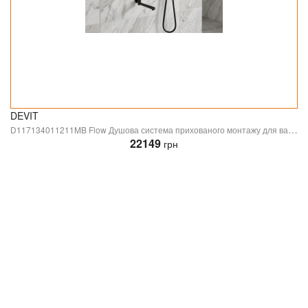
DEVIT
D117134011211MB Flow Душова система прихованого монтажу для ванни/душу, на 3 споживачі, з термостатом, з виливом, чорний матовий (1 сорт)
22149
грн