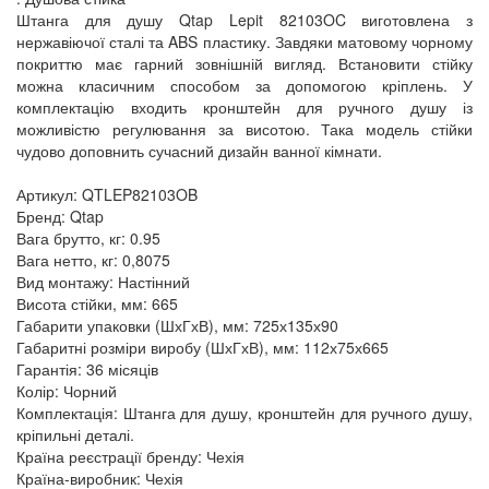
Штанга для душу Qtap Lepit 82103OC виготовлена з
нержавіючої сталі та ABS пластику. Завдяки матовому чорному
покриттю має гарний зовнішній вигляд. Встановити стійку
можна класичним способом за допомогою кріплень. У
комплектацію входить кронштейн для ручного душу із
можливістю регулювання за висотою. Така модель стійки
чудово доповнить сучасний дизайн ванної кімнати.
Артикул: QTLEP82103OB
Бренд: Qtap
Вага брутто, кг: 0.95
Вага нетто, кг: 0,8075
Вид монтажу: Настінний
Висота стійки, мм: 665
Габарити упаковки (ШхГхВ), мм: 725х135х90
Габаритні розміри виробу (ШхГхВ), мм: 112х75х665
Гарантія: 36 місяців
Колір: Чорний
Комплектація: Штанга для душу, кронштейн для ручного душу,
кріпильні деталі.
Країна реєстрації бренду: Чехія
Країна-виробник: Чехія