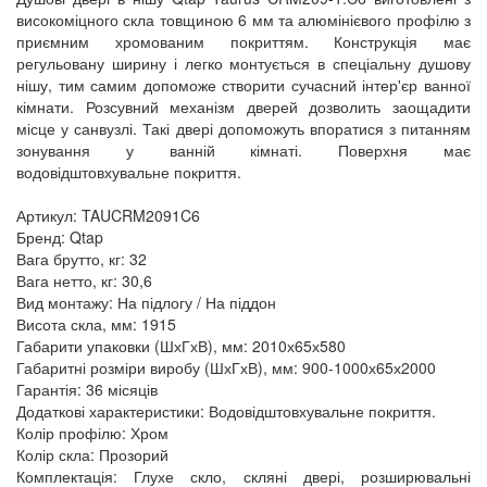
високоміцного скла товщиною 6 мм та алюмінієвого профілю з
приємним хромованим покриттям. Конструкція має
регульовану ширину і легко монтується в спеціальну душову
нішу, тим самим допоможе створити сучасний інтер'єр ванної
кімнати. Розсувний механізм дверей дозволить заощадити
місце у санвузлі. Такі двері допоможуть впоратися з питанням
зонування у ванній кімнаті. Поверхня має
водовідштовхувальне покриття.
Артикул: TAUCRM2091C6
Бренд: Qtap
Вага брутто, кг: 32
Вага нетто, кг: 30,6
Вид монтажу: На підлогу / На піддон
Висота скла, мм: 1915
Габарити упаковки (ШхГхВ), мм: 2010х65х580
Габаритні розміри виробу (ШхГхВ), мм: 900-1000х65х2000
Гарантія: 36 місяців
Додаткові характеристики: Водовідштовхувальне покриття.
Колір профілю: Хром
Колір скла: Прозорий
Комплектація: Глухе скло, скляні двері, розширювальні