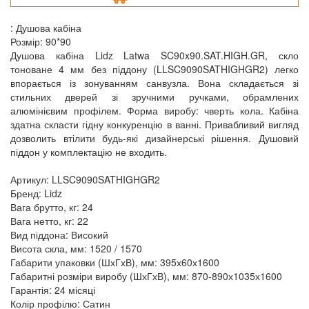
: Душова кабіна
Розмір: 90*90
Душова кабіна Lidz Latwa SC90x90.SAT.HIGH.GR, скло
тоноване 4 мм без піддону (LLSC9090SATHIGHGR2) легко
впорається із зонуванням санвузла. Вона складається зі
стильних дверей зі зручними ручками, обрамлених
алюмінієвим профілем. Форма виробу: чверть кола. Кабіна
здатна скласти гідну конкуренцію в ванні. Привабливий вигляд
дозволить втілити будь-які дизайнерські рішення. Душовий
піддон у комплектацію не входить.
Артикул: LLSC9090SATHIGHGR2
Бренд: Lidz
Вага брутто, кг: 24
Вага нетто, кг: 22
Вид піддона: Високий
Висота скла, мм: 1520 / 1570
Габарити упаковки (ШхГхВ), мм: 395х60х1600
Габаритні розміри виробу (ШхГхВ), мм: 870-890х1035х1600
Гарантія: 24 місяці
Колір профілю: Сатин