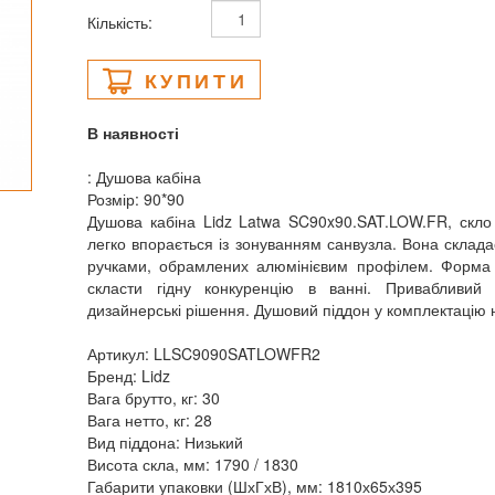
Кількість:
КУПИТИ
В наявності
: Душова кабіна
Розмір: 90*90
Душова кабіна Lidz Latwa SC90x90.SAT.LOW.FR, скл
легко впорається із зонуванням санвузла. Вона склада
ручками, обрамлених алюмінієвим профілем. Форма в
скласти гідну конкуренцію в ванні. Привабливий в
дизайнерські рішення. Душовий піддон у комплектацію 
Артикул: LLSC9090SATLOWFR2
Бренд: Lidz
Вага брутто, кг: 30
Вага нетто, кг: 28
Вид піддона: Низький
Висота скла, мм: 1790 / 1830
Габарити упаковки (ШхГхВ), мм: 1810х65х395