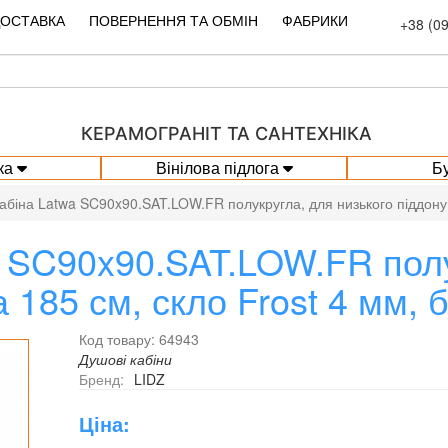
ДОСТАВКА
ПОВЕРНЕННЯ ТА ОБМІН
ФАБРИКИ
+38 (0
КЕРАМОГРАНІТ ТА САНТЕХНІКА
ка
Вінілова підлога
Б
абіна Latwa SC90x90.SAT.LOW.FR полукругла, для низького піддону, 
 SC90x90.SAT.LOW.FR полу
 185 см, скло Frost 4 мм, 
Код товару: 64943
Душові кабіни
Бренд:
LIDZ
Ціна: