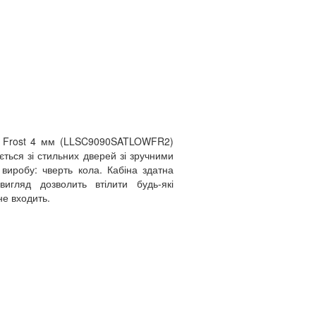
о Frost 4 мм (LLSC9090SATLOWFR2)
ється зі стильних дверей зі зручними
иробу: чверть кола. Кабіна здатна
игляд дозволить втілити будь-які
не входить.