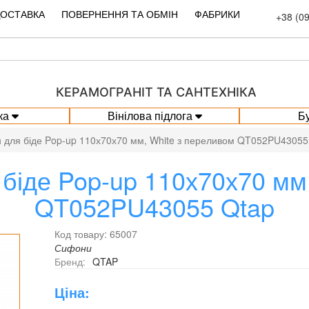
ДОСТАВКА
ПОВЕРНЕННЯ ТА ОБМІН
ФАБРИКИ
+38 (0
КЕРАМОГРАНІТ ТА САНТЕХНІКА
ка
Вінілова підлога
Б
 для біде Pop-up 110х70х70 мм, White з переливом QT052PU43055
біде Pop-up 110х70х70 мм
QT052PU43055 Qtap
Код товару: 65007
Сифони
Бренд:
QTAP
Ціна: