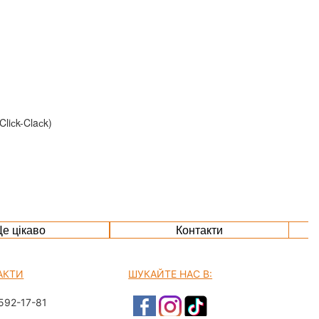
liсk-Claсk)
е цікаво
Контакти
АКТИ
ШУКАЙТЕ НАС В:
592-17-81