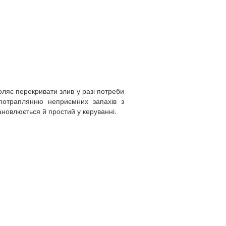
ляє перекривати злив у разі потреби
 потраплянню неприємних запахів з
ановлюється й простий у керуванні.