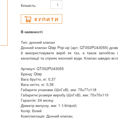
Кількість:
КУПИТИ
В наявності
Тип: донний клапан
Донний клапан Qtap Pop-up (арт. QT052PU43055) дозво
й використовувати виріб як таз, а також запобігає
каналізації та сприяє економії води. Клапан швидко вст
Артикул: QT052PU43055
Бренд: Qtap
Вага брутто, кг: 0,37
Вага нетто, кг: 0,36
Габарити упаковки (ШхГхВ), мм: 75х77х118
Габаритні розміри виробу (ШхГхВ), мм: 70х70х110
Гарантія: 24 місяці
Діаметр випуску, мм: 1 1/4nquot;
Колір: Білий
Комплектація: Донний клапан.