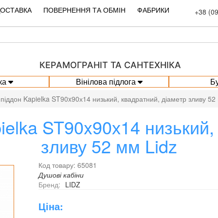
ДОСТАВКА
ПОВЕРНЕННЯ ТА ОБМІН
ФАБРИКИ
+38 (0
КЕРАМОГРАНІТ ТА САНТЕХНІКА
ка
Вінілова підлога
Б
піддон Kapielka ST90x90х14 низький, квадратний, діаметр зливу 52
elka ST90x90х14 низький,
зливу 52 мм Lidz
Код товару: 65081
Душові кабіни
Бренд:
LIDZ
Ціна: