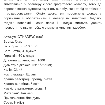
виготовлено з полімеру сірого графітового кольору, тому до
переваг можна віднести гнучкість виробу, захист від протікання
і розшаровування. Окрім цього, він прослужить довше у
порівнянні з обплетенням з металу чи пластику. Завдяки
гладкій поверхні шланг легко і швидко миється, досить
провести по ньому губкою з м‘яким миючим засобом.
Артикул: QTHADPVC160G
Бренд: Qtap
Вага брутто, кг: 0.3875
Вага нетто, кг: 0,3625
Гарантія: 60 місяців
Довжина шланга, мм: 1600
Діаметр підключення: 1/2nquot;
Колір: Сірий
Комплектація: Шланг
Країна реєстрації бренду: Чехія
Країна-виробник: Чехія
Кількість вантажних місць: 1
Матеріал: Полімер
Призначення: Для душу
Серія: Hadice