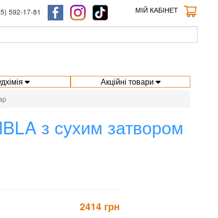
МІЙ КАБІНЕТ
95) 592-17-81
удхімія
Акційні товари
ap
0MBLA з сухим затвором
2414 грн