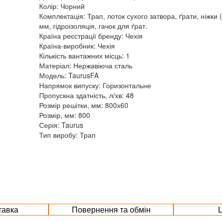
Колір: Чорний
Комплектація: Трап, лоток сухого затвора, ґрати, ніжки 
мм, гідроізоляція, гачок для ґрат.
Країна реєстрації бренду: Чехія
Країна-виробник: Чехія
Кількість вантажних місць: 1
Матеріал: Нержавіюча сталь
Модель: TaurusFA
Напрямок випуску: Горизонтальне
Пропускна здатність, л/хв: 48
Розмір решітки, мм: 800х60
Розмір, мм: 800
Серія: Taurus
Тип виробу: Трап
тавка
Повернення та обмін
Ц