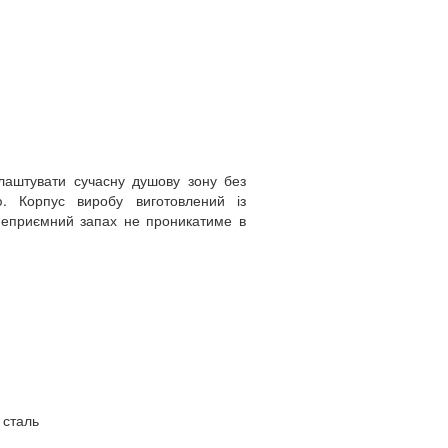
аштувати сучасну душову зону без
ю. Корпус виробу виготовлений із
 неприємний запах не проникатиме в
 сталь