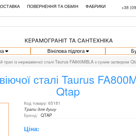
ДОСТАВКА
ПОВЕРНЕННЯ ТА ОБМІН
ФАБРИКИ
+38 (0
КЕРАМОГРАНІТ ТА САНТЕХНІКА
ка
Вінілова підлога
Б
ий трап із нержавіючої сталі Taurus FA800MBLA з сухим затвором Qt
авіючої сталі Taurus FA80
Qtap
Код товару: 65181
Трапи для душу
Бренд:
QTAP
Ціна: