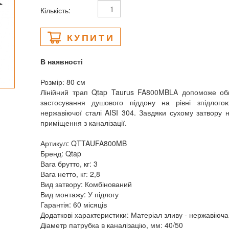
Кількість:
КУПИТИ
В наявності
Розмір: 80 см
Лінійний трап Qtap Taurus FA800MBLA допоможе обл
застосування душового піддону на рівні зпідлого
нержавіючої сталі AISI 304. Завдяки сухому затвору
приміщення з каналізації.
Артикул: QTTAUFA800MB
Бренд: Qtap
Вага брутто, кг: 3
Вага нетто, кг: 2,8
Вид затвору: Комбінований
Вид монтажу: У підлогу
Гарантія: 60 місяців
Додаткові характеристики: Матеріал зливу - нержавіюча
Діаметр патрубка в каналізацію, мм: 40/50