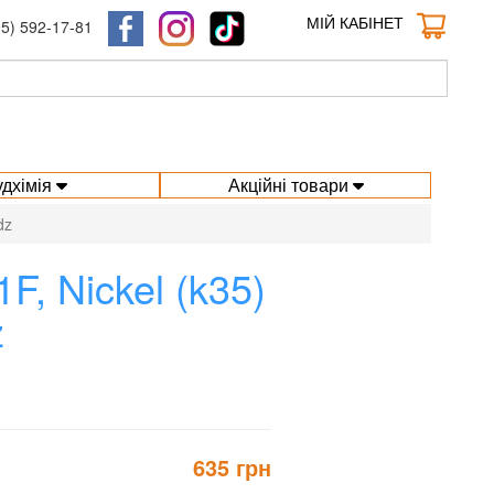
МІЙ КАБІНЕТ
95) 592-17-81
удхімія
Акційні товари
dz
, Nickel (k35)
z
635 грн