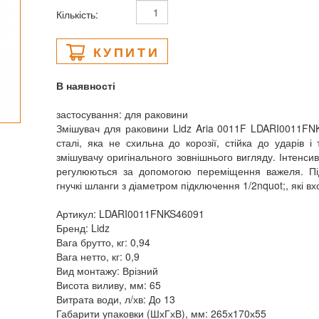
Кількість:
КУПИТИ
В наявності
застосування: для раковини
Змішувач для раковини Lidz Aria 0011F LDARI0011FN
сталі, яка не схильна до корозії, стійка до ударів 
змішувачу оригінального зовнішнього вигляду. Інтенси
регулюються за допомогою переміщення важеля. Під
гнучкі шланги з діаметром підключення 1/2nquot;, які в
Артикул: LDARI0011FNKS46091
Бренд: Lidz
Вага брутто, кг: 0,94
Вага нетто, кг: 0,9
Вид монтажу: Врізний
Висота виливу, мм: 65
Витрата води, л/хв: До 13
Габарити упаковки (ШхГхВ), мм: 265х170х55