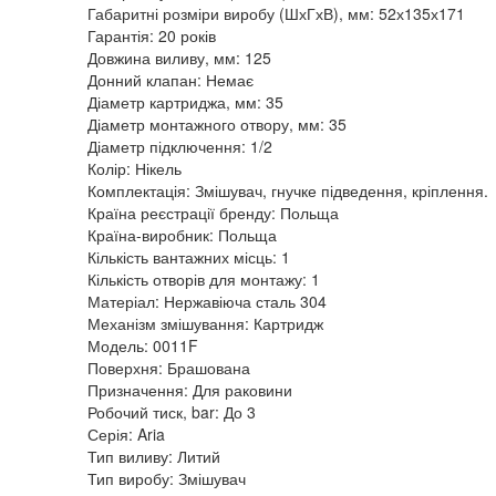
Габаритні розміри виробу (ШхГхВ), мм: 52х135х171
Гарантія: 20 років
Довжина виливу, мм: 125
Донний клапан: Немає
Діаметр картриджа, мм: 35
Діаметр монтажного отвору, мм: 35
Діаметр підключення: 1/2
Колір: Нікель
Комплектація: Змішувач, гнучке підведення, кріплення.
Країна реєстрації бренду: Польща
Країна-виробник: Польща
Кількість вантажних місць: 1
Кількість отворів для монтажу: 1
Матеріал: Нержавіюча сталь 304
Механізм змішування: Картридж
Модель: 0011F
Поверхня: Брашована
Призначення: Для раковини
Робочий тиск, bar: До 3
Серія: Aria
Тип виливу: Литий
Тип виробу: Змішувач