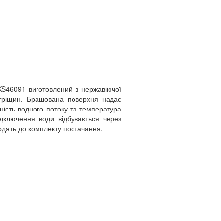
KS46091 виготовлений з нержавіючої
і тріщин. Брашована поверхня надає
вність водного потоку та температура
ключення води відбувається через
ходять до комплекту постачання.