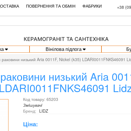
ДОСТАВКА
ПОВЕРНЕННЯ ТА ОБМІН
ФАБРИКИ
+38 (0
КЕРАМОГРАНІТ ТА САНТЕХНІКА
ка
Вінілова підлога
Б
 раковини низький Aria 0011F, Nickel (k35) LDARI0011FNKS46091 Li
раковини низький Aria 0011F
LDARI0011FNKS46091 Lid
Код товару: 65203
Змiшувачi
Бренд:
LIDZ
Ціна: