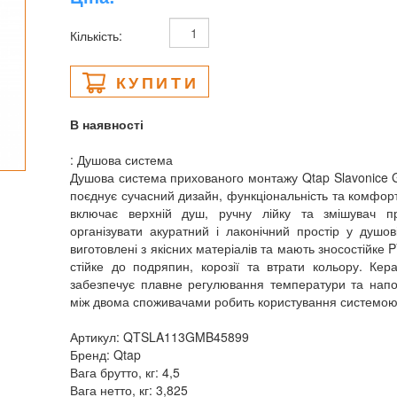
Кількість:
КУПИТИ
В наявності
: Душова система
Душова система прихованого монтажу Qtap Slavonice G
поєднує сучасний дизайн, функціональність та комфор
включає верхній душ, ручну лійку та змішувач п
організувати акуратний і лаконічний простір у душов
виготовлені з якісних матеріалів та мають зносостійке 
стійке до подряпин, корозії та втрати кольору. Ке
забезпечує плавне регулювання температури та напо
між двома споживачами робить користування системо
Артикул: QTSLA113GMB45899
Бренд: Qtap
Вага брутто, кг: 4,5
Вага нетто, кг: 3,825