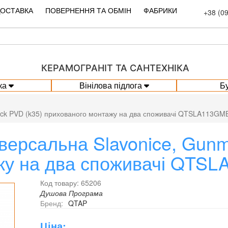
ДОСТАВКА
ПОВЕРНЕННЯ ТА ОБМІН
ФАБРИКИ
+38 (0
КЕРАМОГРАНІТ ТА САНТЕХНІКА
ка
Вінілова підлога
Б
lack PVD (k35) прихованого монтажу на два споживачі QTSLA113GM
версальна Slavonice, Gunme
жу на два споживачі QTS
Код товару: 65206
Душова Програма
Бренд:
QTAP
Ціна: