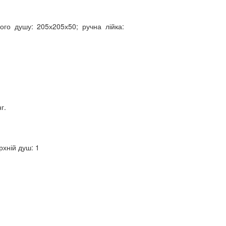
ого душу: 205х205х50; ручна лійка:
г.
рхній душ: 1