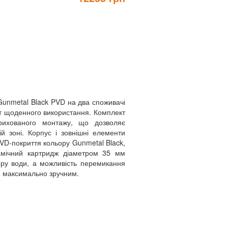
unmetal Black PVD на два споживачі
т щоденного використання. Комплект
рихованого монтажу, що дозволяє
ій зоні. Корпус і зовнішні елементи
PVD-покриття кольору Gunmetal Black,
рамічний картридж діаметром 35 мм
ру води, а можливість перемикання
ю максимально зручним.