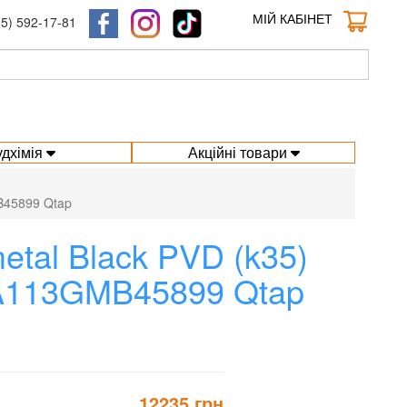
МІЙ КАБІНЕТ
95) 592-17-81
удхімія
Акційні товари
B45899 Qtap
tal Black PVD (k35)
LA113GMB45899 Qtap
12235 грн