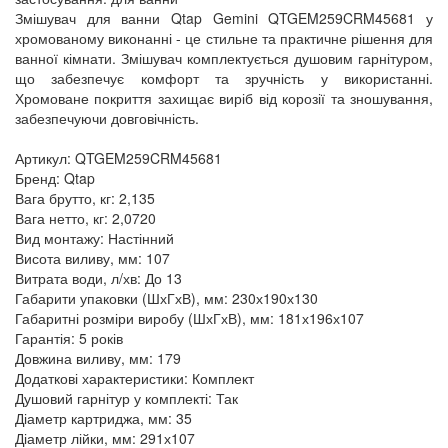
Змішувач для ванни Qtap Gemini QTGEM259CRM45681 у
хромованому виконанні - це стильне та практичне рішення для
ванної кімнати. Змішувач комплектується душовим гарнітуром,
що забезпечує комфорт та зручність у використанні.
Хромоване покриття захищає виріб від корозії та зношування,
забезпечуючи довговічність.
Артикул: QTGEM259CRM45681
Бренд: Qtap
Вага брутто, кг: 2,135
Вага нетто, кг: 2,0720
Вид монтажу: Настінний
Висота виливу, мм: 107
Витрата води, л/хв: До 13
Габарити упаковки (ШхГхВ), мм: 230х190х130
Габаритні розміри виробу (ШхГхВ), мм: 181х196х107
Гарантія: 5 років
Довжина виливу, мм: 179
Додаткові характеристики: Комплект
Душовий гарнітур у комплекті: Так
Діаметр картриджа, мм: 35
Діаметр лійки, мм: 291х107