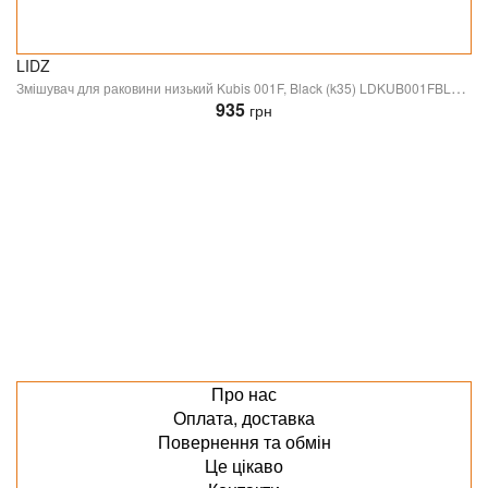
LIDZ
Змішувач для раковини низький Kubis 001F, Black (k35) LDKUB001FBLA43376 Lidz
935
грн
Про нас
Оплата, доставка
Повернення та обмін
Це цікаво