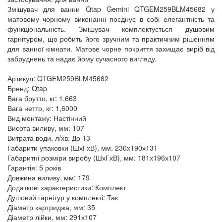
Змішувач для ванни Qtap Gemini QTGEM259BLM45682 у
матовому чорному виконанні поєднує в собі елегантність та
функціональність. Змішувач комплектується душовим
гарнітуром, що робить його зручним та практичним рішенням
для ванної кімнати. Матове чорне покриття захищає виріб від
забруднень та надає йому сучасного вигляду.
Артикул: QTGEM259BLM45682
Бренд: Qtap
Вага брутто, кг: 1,663
Вага нетто, кг: 1,6000
Вид монтажу: Настінний
Висота виливу, мм: 107
Витрата води, л/хв: До 13
Габарити упаковки (ШхГхВ), мм: 230х190х131
Габаритні розміри виробу (ШхГхВ), мм: 181х196х107
Гарантія: 5 років
Довжина виливу, мм: 179
Додаткові характеристики: Комплект
Душовий гарнітур у комплекті: Так
Діаметр картриджа, мм: 35
Діаметр лійки, мм: 291х107