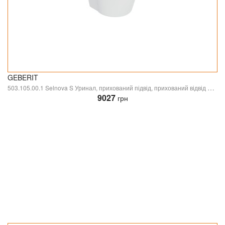
GEBERIT
503.105.00.1 Selnova S Уринал, прихований підвід, прихований відвід або вниз, без обідка, з розпилювачем, колір білий глянець (1 сорт)
9027
грн