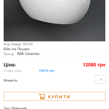
Код товару: 65730
Біде та Пісуари
Бренд:
RAK Ceramics
Ціна:
12580 грн
Стара ціна:
16274 грн
Кількість:
КУПИТИ
Тип: Підвісний