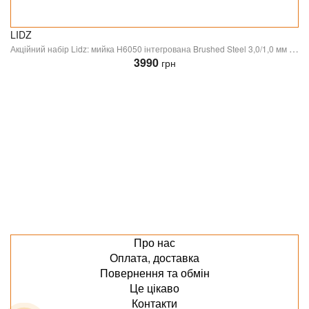
LIDZ
Акційний набір Lidz: мийка H6050 інтегрована Brushed Steel 3,0/1,0 мм + Змішувач Aria для кухні з гнучким виливом (k35) Grey
3990
грн
Про нас
Оплата, доставка
Повернення та обмін
Це цікаво
Контакти