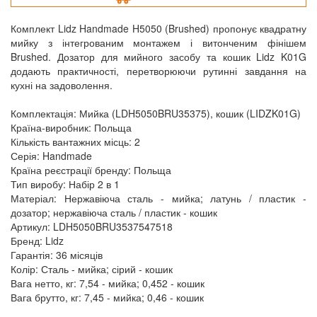
Комплект Lidz Handmade H5050 (Brushed) пропонує квадратну
мийку з інтегрованим монтажем і витонченим фінішем
Brushed. Дозатор для мийного засобу та кошик Lidz K01G
додають практичності, перетворюючи рутинні завдання на
кухні на задоволення.
Комплектація: Мийка (LDH5050BRU35375), кошик (LIDZK01G)
Країна-виробник: Польща
Кількість вантажних місць: 2
Серія: Handmade
Країна реєстрації бренду: Польща
Тип виробу: Набір 2 в 1
Матеріал: Нержавіюча сталь - мийка; латунь / пластик -
дозатор; нержавіюча сталь / пластик - кошик
Артикул: LDH5050BRU3537547518
Бренд: Lidz
Гарантія: 36 місяців
Колір: Сталь - мийка; сірий - кошик
Вага нетто, кг: 7,54 - мийка; 0,452 - кошик
Вага брутто, кг: 7,45 - мийка; 0,46 - кошик