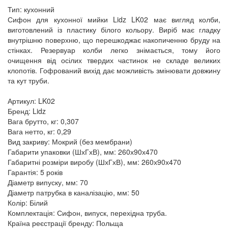
Тип: кухонний
Сифон для кухонної мийки Lidz LK02 має вигляд колби,
виготовлений із пластику білого кольору. Виріб має гладку
внутрішню поверхню, що перешкоджає накопиченню бруду на
стінках. Резервуар колби легко знімається, тому його
очищення від осілих твердих частинок не складе великих
клопотів. Гофрований вихід дає можливість змінювати довжину
та кут труби.
Артикул: LK02
Бренд: Lidz
Вага брутто, кг: 0,307
Вага нетто, кг: 0,29
Вид закриву: Мокрий (без мембрани)
Габарити упаковки (ШхГхВ), мм: 260х90х470
Габаритні розміри виробу (ШхГхВ), мм: 260х90х470
Гарантія: 5 років
Діаметр випуску, мм: 70
Діаметр патрубка в каналізацію, мм: 50
Колір: Білий
Комплектація: Сифон, випуск, перехідна труба.
Країна реєстрації бренду: Польща