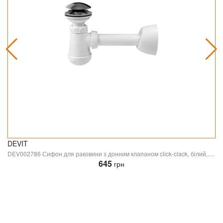
DEVIT
DEV002786 Сифон для раковини з донним клапаном click-clack, білий, накладка хром, випуск d32 (1 сорт)
645
грн