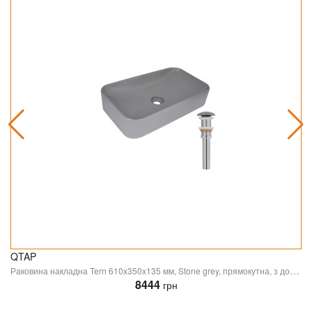
QTAP
Раковина накладна Tern 610x350x135 мм, Stone grey, прямокутна, з донним клапаном QTTER188SG49789 Qtap
8444
грн