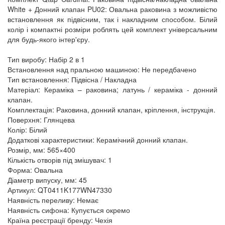
White + Донний клапан PU02: Овальна раковина з можливістю
встановлення як підвісним, так і накладним способом. Білий
колір і компактні розміри роблять цей комплект універсальним
для будь-якого інтер'єру.
Тип виробу: Набір 2 в 1
Встановлення над пральною машиною: Не передбачено
Тип встановлення: Підвісна / Накладна
Матеріал: Кераміка – раковина; латунь / кераміка - донний
клапан.
Комплектація: Раковина, донний клапан, кріплення, інструкція.
Поверхня: Глянцева
Колір: Білий
Додаткові характеристики: Керамічний донний клапан.
Розмір, мм: 565×400
Кількість отворів під змішувач: 1
Форма: Овальна
Діаметр випуску, мм: 45
Артикул: QT0411K177WN47330
Наявність переливу: Немає
Наявність сифона: Купується окремо
Країна реєстрації бренду: Чехія