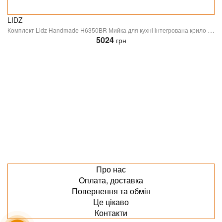
LIDZ
Комплект Lidz Handmade H6350BR Мийка для кухні інтегрована крило зправа BlackPVD у комплекті з дозатором + Lidz K01B Корзина для кухонної мийки
5024
грн
Про нас
Оплата, доставка
Повернення та обмін
Це цікаво
Контакти