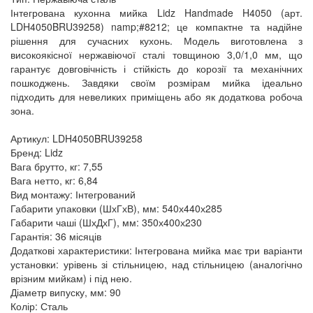
Інтегрована кухонна мийка Lidz Handmade H4050 (арт.
LDH4050BRU39258) namp;#8212; це компактне та надійне
рішення для сучасних кухонь. Модель виготовлена з
високоякісної нержавіючої сталі товщиною 3,0/1,0 мм, що
гарантує довговічність і стійкість до корозії та механічних
пошкоджень. Завдяки своїм розмірам мийка ідеально
підходить для невеликих приміщень або як додаткова робоча
зона.
Артикул: LDH4050BRU39258
Бренд: Lidz
Вага брутто, кг: 7,55
Вага нетто, кг: 6,84
Вид монтажу: Інтегрований
Габарити упаковки (ШхГхВ), мм: 540х440х285
Габарити чаші (ШхДхГ), мм: 350х400х230
Гарантія: 36 місяців
Додаткові характеристики: Інтегрована мийка має три варіанти
установки: урівень зі стільницею, над стільницею (аналогічно
врізним мийкам) і під нею.
Діаметр випуску, мм: 90
Колір: Сталь