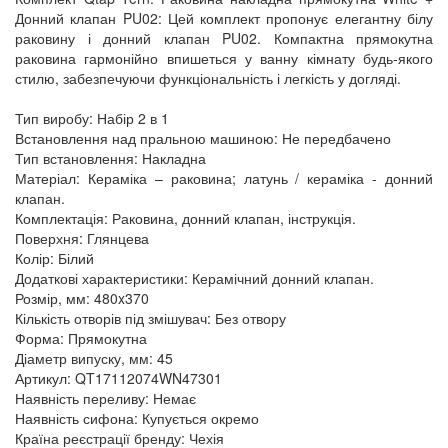
Донний клапан PU02: Цей комплект пропонує елегантну білу
раковину і донний клапан PU02. Компактна прямокутна
раковина гармонійно впишеться у ванну кімнату будь-якого
стилю, забезпечуючи функціональність і легкість у догляді.
Тип виробу: Набір 2 в 1
Встановлення над пральною машиною: Не передбачено
Тип встановлення: Накладна
Матеріал: Кераміка – раковина; латунь / кераміка - донний
клапан.
Комплектація: Раковина, донний клапан, інструкція.
Поверхня: Глянцева
Колір: Білий
Додаткові характеристики: Керамічний донний клапан.
Розмір, мм: 480x370
Кількість отворів під змішувач: Без отвору
Форма: Прямокутна
Діаметр випуску, мм: 45
Артикул: QT17112074WN47301
Наявність переливу: Немає
Наявність сифона: Купується окремо
Країна реєстрації бренду: Чехія