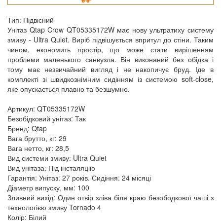
Тип: Підвісний
Унітаз Qtap Crow QT05335172W має нову ультратиху систему
змиву - Ultra Quiet. Виріб підвішується впритул до стіни. Таким
чином, економить простір, що може стати вирішенням
проблеми маленького санвузла. Він виконаний без обідка і
тому має незвичайний вигляд і не накопичує бруд. Іде в
комплекті зі швидкознімним сидінням із системою soft-close,
яке опускається плавно та безшумно.
Артикул: QT05335172W
Безобідковий унітаз: Так
Бренд: Qtap
Вага брутто, кг: 29
Вага нетто, кг: 28,5
Вид системи змиву: Ultra Quiet
Вид унітаза: Під інсталяцію
Гарантія: Унітаз: 27 років. Сидіння: 24 місяці
Діаметр випуску, мм: 100
Зливний вихід: Один отвір зліва біля краю безободкової чаші з
технологією змиву Tornado 4
Колір: Білий