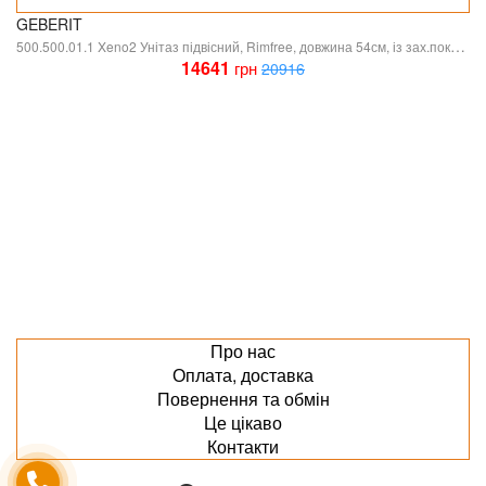
GEBERIT
500.500.01.1 Xeno2 Унітаз підвісний, Rimfree, довжина 54см, із зах.покриттям KeraTect, прих.кріплення, колір білий глянець (1 сорт)
14641
грн
20916
Про нас
Оплата, доставка
Повернення та обмін
Це цікаво
Контакти