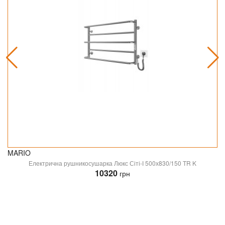
MARIO
Електрична рушникосушарка Люкс Сіті-І 500х830/150 TR K
10320
грн