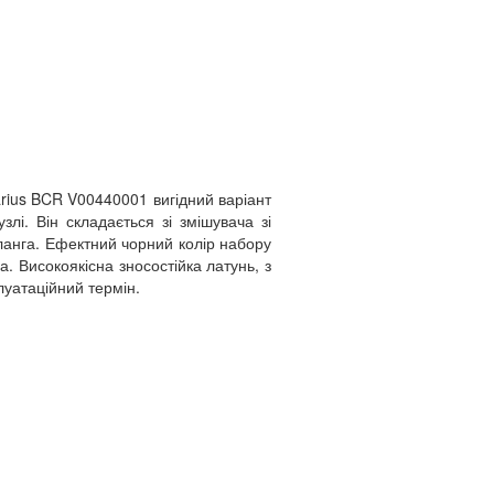
Varius BCR V00440001 вигідний варіант
злі. Він складається зі змішувача зі
ланга. Ефектний чорний колір набору
. Високоякісна зносостійка латунь, з
луатаційний термін.