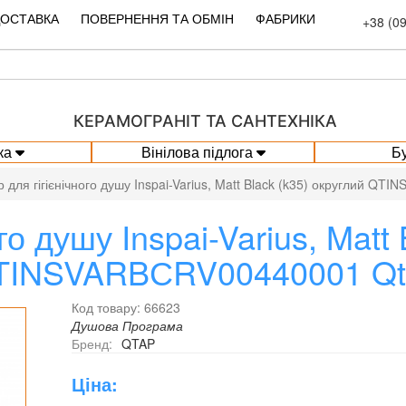
ДОСТАВКА
ПОВЕРНЕННЯ ТА ОБМІН
ФАБРИКИ
+38 (0
КЕРАМОГРАНІТ ТА САНТЕХНІКА
ка
Вінілова підлога
Б
р для гігієнічного душу Inspai-Varius, Matt Black (k35) округлий Q
го душу Inspai-Varius, Matt
TINSVARBСRV00440001 Qt
Код товару: 66623
Душова Програма
Бренд:
QTAP
Ціна: