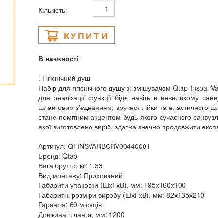
Кількість:
КУПИТИ
В наявності
: Гігієнічний душ
Набір для гігієнічного душу зі змішувачем Qtap Inspai-
для реалізації функції біде навіть в невеликому санву
шланговим з'єднанням, зручної лійки та еластичного ш
стане помітним акцентом будь-якого сучасного санвузла
якої виготовлено виріб, здатна значно продовжити експ
Артикул: QTINSVARBСRV00440001
Бренд: Qtap
Вага брутто, кг: 1,33
Вид монтажу: Прихований
Габарити упаковки (ШхГхВ), мм: 195х160х100
Габаритні розміри виробу (ШхГхВ), мм: 82х135х210
Гарантія: 60 місяців
Довжина шланга, мм: 1200