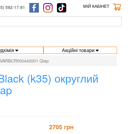
МІЙ КАБІНЕТ
95) 592-17-81
удхімія
Акційні товари
TINSVARBСRV00440001 Qtap
 Black (k35) округлий
ap
2705 грн