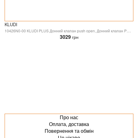
KLUDI
10426N0-00 KLUDI PLUS Донний клапан push open, Донний клапан PUSH-OPEN для раковин з отвором для переливу, брашоване золото (1 сорт)
3029
грн
Про нас
Оплата, доставка
Повернення та обмін
Це цікаво