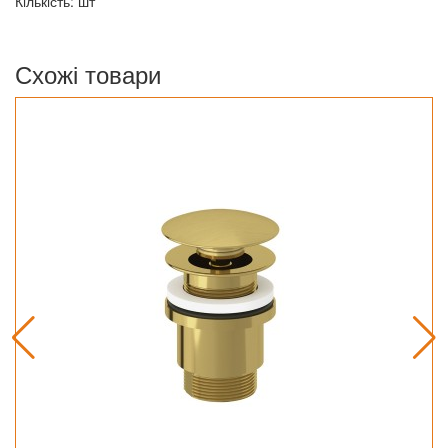
Кiлькiсть: шт
Схожі товари