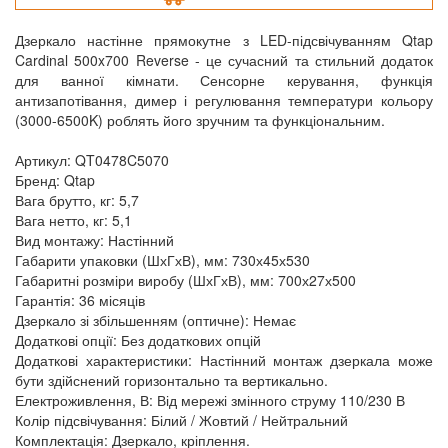
Дзеркало настінне прямокутне з LED-підсвічуванням Qtap
Cardinal 500x700 Reverse - це сучасний та стильний додаток
для ванної кімнати. Сенсорне керування, функція
антизапотівання, димер і регулювання температури кольору
(3000-6500K) роблять його зручним та функціональним.
Артикул: QT0478C5070
Бренд: Qtap
Вага брутто, кг: 5,7
Вага нетто, кг: 5,1
Вид монтажу: Настінний
Габарити упаковки (ШхГхВ), мм: 730х45х530
Габаритні розміри виробу (ШхГхВ), мм: 700х27х500
Гарантія: 36 місяців
Дзеркало зі збільшенням (оптичне): Немає
Додаткові опції: Без додаткових опцій
Додаткові характеристики: Настінний монтаж дзеркала може
бути здійснений горизонтально та вертикально.
Електроживлення, В: Від мережі змінного струму 110/230 В
Колір підсвічування: Білий / Жовтий / Нейтральний
Комплектація: Дзеркало, кріплення.