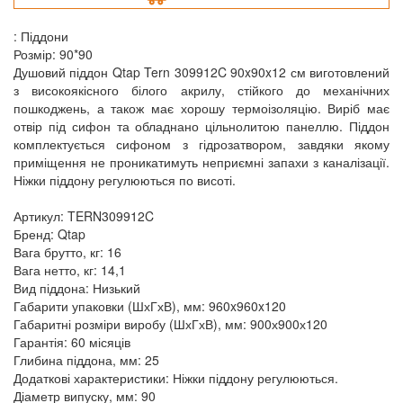
: Піддони
Розмір: 90*90
Душовий піддон Qtap Tern 309912C 90x90x12 см виготовлений
з високоякісного білого акрилу, стійкого до механічних
пошкоджень, а також має хорошу термоізоляцію. Виріб має
отвір під сифон та обладнано цільнолитою панеллю. Піддон
комплектується сифоном з гідрозатвором, завдяки якому
приміщення не проникатимуть неприємні запахи з каналізації.
Ніжки піддону регулюються по висоті.
Артикул: TERN309912C
Бренд: Qtap
Вага брутто, кг: 16
Вага нетто, кг: 14,1
Вид піддона: Низький
Габарити упаковки (ШхГхВ), мм: 960x960x120
Габаритні розміри виробу (ШхГхВ), мм: 900х900х120
Гарантія: 60 місяців
Глибина піддона, мм: 25
Додаткові характеристики: Ніжки піддону регулюються.
Діаметр випуску, мм: 90