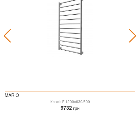
MARIO
Класік F 1200х630/600
9732
грн