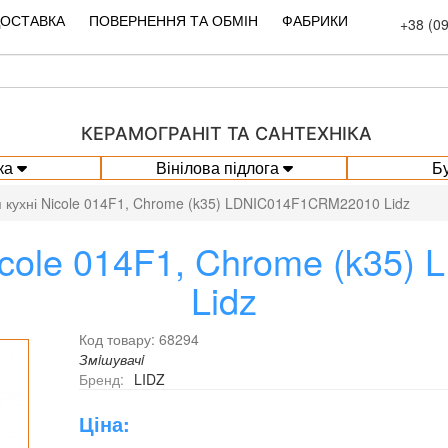
ДОСТАВКА
ПОВЕРНЕННЯ ТА ОБМІН
ФАБРИКИ
+38 (0
КЕРАМОГРАНІТ ТА САНТЕХНІКА
ка
Вінілова підлога
Б
 кухні Nicole 014F1, Chrome (k35) LDNIC014F1CRM22010 Lidz
Nicole 014F1, Chrome (k35
Lidz
Код товару: 68294
Змiшувачi
Бренд:
LIDZ
Ціна: