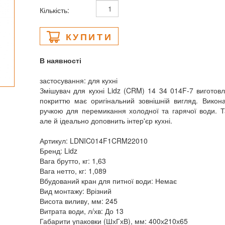
Кількість:
КУПИТИ
В наявності
застосування: для кухні
Змішувач для кухні Lidz (CRM) 14 34 014F-7 виготов
покриттю має оригінальний зовнішній вигляд. Викон
ручкою для перемикання холодної та гарячої води. Та
але й ідеально доповнить інтер'єр кухні.
Артикул: LDNIC014F1CRM22010
Бренд: Lidz
Вага брутто, кг: 1,63
Вага нетто, кг: 1,089
Вбудований кран для питної води: Немає
Вид монтажу: Врізний
Висота виливу, мм: 245
Витрата води, л/хв: До 13
Габарити упаковки (ШхГхВ), мм: 400х210х65