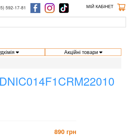
МІЙ КАБІНЕТ
95) 592-17-81
удхімія
Акційні товари
) LDNIC014F1CRM22010
890 грн