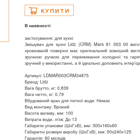
КУПИТИ
В наявності
застосування: для кухні
Змішувач для кухні Lidz (CRM) Mars 81 003 00 вигот
хромованій поверхні має оригінальний зовнішній вигл
зручною ручкою для перемикання холодної та гаряч
зручний у використанні, а й ідеально доповнить інтер'єр 
Артикул: LDMAR003CRM34875
Бренд: Lidz
Вага брутто, кг: 0,839
Вага нетто, кг: 0,79
Вбудований кран для питної води: Немає
Вид монтажу: Врізний
Висота виливу, мм: 100
Витрата води, л/хв: До 13
Габарити упаковки (ШхГхВ), мм: 300х160х60
Габаритні розміри виробу (ШхГхВ), мм: 50х240х125
Гарантія: 60 місяців