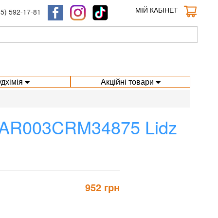
МІЙ КАБІНЕТ
95) 592-17-81
удхімія
Акційні товари
DMAR003CRM34875 Lidz
952 грн