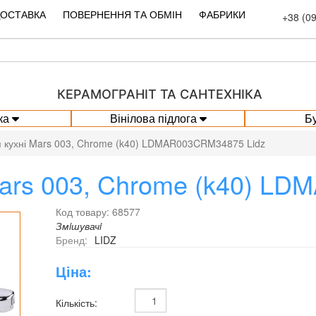
ДОСТАВКА
ПОВЕРНЕННЯ ТА ОБМІН
ФАБРИКИ
+38 (0
КЕРАМОГРАНІТ ТА САНТЕХНІКА
ка
Вінілова підлога
Б
я кухні Mars 003, Chrome (k40) LDMAR003CRM34875 Lidz
Mars 003, Chrome (k40) L
Код товару: 68577
Змiшувачi
Бренд:
LIDZ
Ціна:
Кількість: