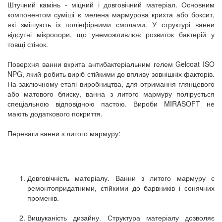
Штучний камінь - міцний і довговічний матеріал. Основним
компонентом суміші є мелена мармурова крихта або боксит,
які змішують із поліефірними смолами. У структурі ванни
відсутні мікропори, що унеможливлює розвиток бактерій у
товщі стінок.
Поверхня ванни вкрита антибактеріальним гелем Gelcoat ISO
NPG, який робить виріб стійкими до впливу зовнішніх факторів.
На заключному етапі виробництва, для отримання глянцевого
або матового блиску, ванна з литого мармуру полірується
спеціальною відповідною пастою. Вироби MIRASOFT не
мають додаткового покриття.
Переваги ванни з литого мармуру:
Довговічність матеріалу. Ванни з литого мармуру є
ремонтопридатними, стійкими до барвників і сонячних
променів.
Вишуканість дизайну. Структура матеріалу дозволяє