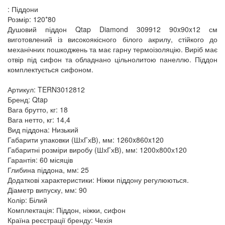
: Піддони
Розмір: 120*80
Душовий піддон Qtap Diamond 309912 90x90x12 см
виготовлений із високоякісного білого акрилу, стійкого до
механічних пошкоджень та має гарну термоізоляцію. Виріб має
отвір під сифон та обладнано цільнолитою панеллю. Піддон
комплектується сифоном.
Артикул: TERN3012812
Бренд: Qtap
Вага брутто, кг: 18
Вага нетто, кг: 14,4
Вид піддона: Низький
Габарити упаковки (ШхГхВ), мм: 1260x860x120
Габаритні розміри виробу (ШхГхВ), мм: 1200х800х120
Гарантія: 60 місяців
Глибина піддона, мм: 25
Додаткові характеристики: Ніжки піддону регулюються.
Діаметр випуску, мм: 90
Колір: Білий
Комплектація: Піддон, ніжки, сифон
Країна реєстрації бренду: Чехія