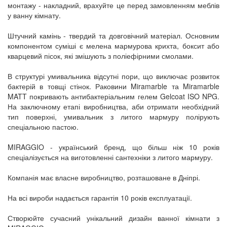
монтажу - накладний, врахуйте це перед замовленням меблів
у ванну кімнату.
Штучний камінь - твердий та довговічний матеріал. Основним
компонентом суміші є мелена мармурова крихта, боксит або
кварцевий пісок, які змішують з поліефірними смолами.
В структурі умивальника відсутні пори, що виключає розвиток
бактерій в товщі стінок. Раковини Miramarble та Miramarble
MATT покривають антибактеріальним гелем Gelcoat ISO NPG.
На заключному етапі виробництва, аби отримати необхідний
тип поверхні, умивальник з литого мармуру полірують
спеціальною пастою.
MIRAGGIO - український бренд, що більш ніж 10 років
спеціалізується на виготовленні сантехніки з литого мармуру.
Компанія має власне виробництво, розташоване в Дніпрі.
На всі вироби надається гарантія 10 років експлуатації.
Створюйте сучасний унікальний дизайн ванної кімнати з