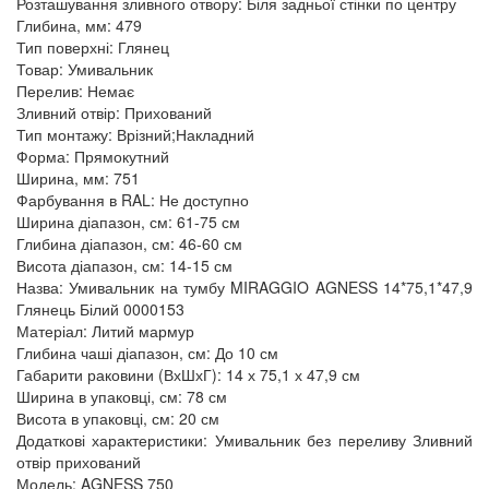
Розташування зливного отвору: Біля задньої стінки по центру
Глибина, мм: 479
Тип поверхні: Глянец
Товар: Умивальник
Перелив: Немає
Зливний отвір: Прихований
Тип монтажу: Врізний;Накладний
Форма: Прямокутний
Ширина, мм: 751
Фарбування в RAL: Не доступно
Ширина діапазон, см: 61-75 см
Глибина діапазон, см: 46-60 см
Висота діапазон, см: 14-15 см
Назва: Умивальник на тумбу MIRAGGIO AGNESS 14*75,1*47,9
Глянець Білий 0000153
Матеріал: Литий мармур
Глибина чаші діапазон, см: До 10 см
Габарити раковини (ВхШхГ): 14 х 75,1 х 47,9 см
Ширина в упаковці, см: 78 см
Висота в упаковці, см: 20 см
Додаткові характеристики: Умивальник без переливу Зливний
отвір прихований
Модель: AGNESS 750