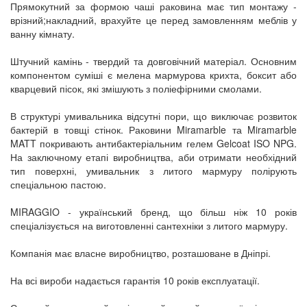
Прямокутний за формою чаші раковина має тип монтажу -
врізний;накладний, врахуйте це перед замовленням меблів у
ванну кімнату.
Штучний камінь - твердий та довговічний матеріал. Основним
компонентом суміші є мелена мармурова крихта, боксит або
кварцевий пісок, які змішують з поліефірними смолами.
В структурі умивальника відсутні пори, що виключає розвиток
бактерій в товщі стінок. Раковини Miramarble та Miramarble
MATT покривають антибактеріальним гелем Gelcoat ISO NPG.
На заключному етапі виробництва, аби отримати необхідний
тип поверхні, умивальник з литого мармуру полірують
спеціальною пастою.
MIRAGGIO - український бренд, що більш ніж 10 років
спеціалізується на виготовленні сантехніки з литого мармуру.
Компанія має власне виробництво, розташоване в Дніпрі.
На всі вироби надається гарантія 10 років експлуатації.