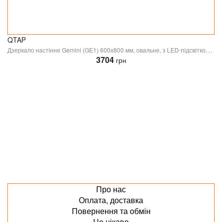
QTAP
Дзеркало настінне Gemini (GE1) 600х800 мм, овальне, з LED-підсвіткою Touch, антизапотіванням, димером, рег. темп. кольору (3000-6500K) Qtap
3704
грн
Про нас
Оплата, доставка
Повернення та обмін
Це цікаво