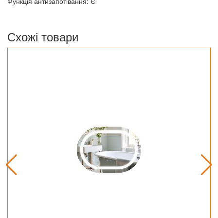
Функція антизапотівання: Є
Схожі товари