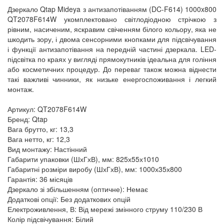
Дзеркало Qtap Mideya з антизапотіванням (DC-F614) 1000x800
QT2078F614W укомплектовано світлодіодною стрічкою з
рівним, насиченим, яскравим свіченням білого кольору, яка не
шкодить зору, і двома сенсорними кнопками для підсвічування
і функції антизапотівання на передній частині дзеркала. LED-
підсвітка по краях у вигляді прямокутників ідеальна для гоління
або косметичних процедур. До переваг також можна віднести
такі важливі чинники, як низьке енергоспоживання і легкий
монтаж.
Артикул: QT2078F614W
Бренд: Qtap
Вага брутто, кг: 13,3
Вага нетто, кг: 12,3
Вид монтажу: Настінний
Габарити упаковки (ШхГхВ), мм: 825х55х1010
Габаритні розміри виробу (ШхГхВ), мм: 1000х35х800
Гарантія: 36 місяців
Дзеркало зі збільшенням (оптичне): Немає
Додаткові опції: Без додаткових опцій
Електроживлення, В: Від мережі змінного струму 110/230 В
Колір підсвічування: Білий