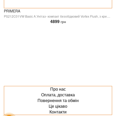
PRIMERA
PS212C01VW Basic A Унітаз- компакт безобідковий Vortex Flush, з кришкою soft-close, білий ### (1 сорт)
4899
грн
Про нас
Оплата, доставка
Повернення та обмін
Це цікаво
Контакти