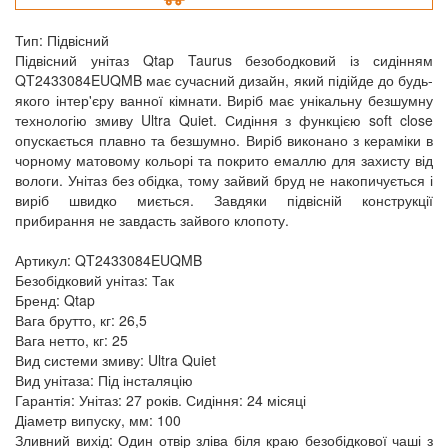
Тип: Підвісний
Підвісний унітаз Qtap Taurus безободковий із сидінням
QT2433084EUQMB має сучасний дизайн, який підійде до будь-
якого інтер'єру ванної кімнати. Виріб має унікальну безшумну
технологію змиву Ultra Quiet. Сидіння з функцією soft close
опускається плавно та безшумно. Виріб виконано з кераміки в
чорному матовому кольорі та покрито емаллю для захисту від
вологи. Унітаз без обідка, тому зайвий бруд не накопичується і
виріб швидко миється. Завдяки підвісній конструкції
прибирання не завдасть зайвого клопоту.
Артикул: QT2433084EUQMB
Безобідковий унітаз: Так
Бренд: Qtap
Вага брутто, кг: 26,5
Вага нетто, кг: 25
Вид системи змиву: Ultra Quiet
Вид унітаза: Під інсталяцію
Гарантія: Унітаз: 27 років. Сидіння: 24 місяці
Діаметр випуску, мм: 100
Зливний вихід: Один отвір зліва біля краю безобідкової чаші з