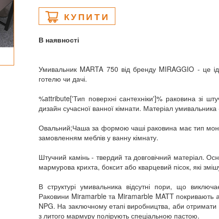
КУПИТИ
В наявності
Умивальник MARTA 750 від бренду MIRAGGIO - це ід
готелю чи дачі.
%attribute['Тип поверхні сантехніки']% раковина зі ш
дизайн сучасної ванної кімнати. Матеріал умивальника 
Овальний;Чаша за формою чаші раковина має тип монт
замовленням меблів у ванну кімнату.
Штучний камінь - твердий та довговічний матеріал. О
мармурова крихта, боксит або кварцевий пісок, які зм
В структурі умивальника відсутні пори, що виключає
Раковини Miramarble та Miramarble MATT покривають а
NPG. На заключному етапі виробництва, аби отримати 
з литого мармуру полірують спеціальною пастою.