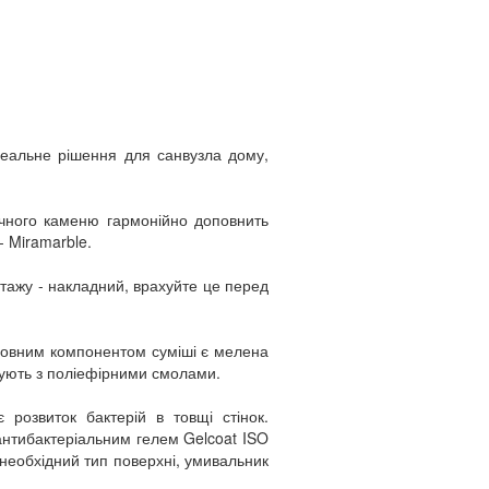
еальне рішення для санвузла дому,
тучного каменю гармонійно доповнить
- Miramarble.
ажу - накладний, врахуйте це перед
сновним компонентом суміші є мелена
ішують з поліефірними смолами.
 розвиток бактерій в товщі стінок.
нтибактеріальним гелем Gelcoat ISO
необхідний тип поверхні, умивальник