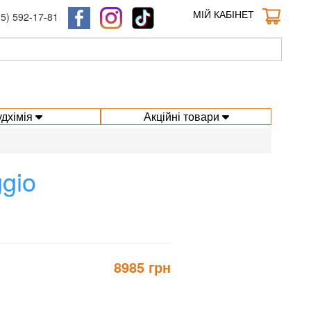
МІЙ КАБІНЕТ
95) 592-17-81
удхімія
Акційні товари
gio
8985 грн