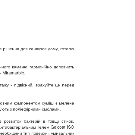
е рішення для санвузла дому, готелю
тучного каменю гармонійно доповнить
- Miramarble.
жу - підвісний, врахуйте це перед
сновним компонентом суміші є мелена
ішують з поліефірними смолами.
 розвиток бактерій в товщі стінок.
нтибактеріальним гелем Gelcoat ISO
необхідний тип поверхні, умивальник