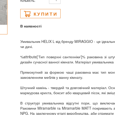
Кількість:
КУПИТИ
В наявності
Умивальник HELIX L від бренду MIRAGGIO - це ідеальн
чи дачі.
%attribute['Тип поверхні сантехніки']% раковина зі ш
дизайн сучасної ванної кімнати. Матеріал умивальника 
Прямокутний за формою чаші раковина має тип монта
замовленням меблів у ванну кімнату.
Штучний камінь - твердий та довговічний матеріал. О
мармурова крихта, боксит або кварцевий пісок, які зм
В структурі умивальника відсутні пори, що виключає
Раковини Miramarble та Miramarble MATT покривають а
NPG. На заключному етапі виробництва, аби отримати 