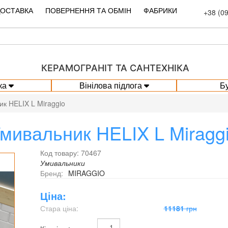
ДОСТАВКА
ПОВЕРНЕННЯ ТА ОБМІН
ФАБРИКИ
+38 (0
КЕРАМОГРАНІТ ТА САНТЕХНІКА
ка
Вінілова підлога
Б
к HELIX L Miraggio
мивальник HELIX L Miragg
Код товару: 70467
Умивальники
Бренд:
MIRAGGIO
Ціна:
Стара ціна:
11181
грн