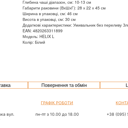
Глибина чаші діапазон, см: 10-13 см
Габарити раковини (ВхШхГ): 28 х 22 х 45 см
Ширина в упаковці, см: 46 см
Висота в упаковці, см: 30 см
Додаткові характеристики: Умивальник без переливу Зл
EAN: 4820263311899
Модель: HELIX L
Колір: Білий
тавка
Повернення та обмін
Ц
ГРАФІК РОБОТИ
КОНТ
ка вул.
пн-пт з 10.00 до 18.00
+38 (095) 
а
сб з 10.00 до 15.00