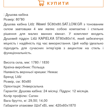
КУПИТИ
: Душова кабіна
Розмір: 80*80
Душова кабіна Lidz Wawel SC80x80.SAT.LOW.GR з тонованим
склом завтовшки 4 мм являє собою компактне і стильне
рішення для малих ванних кімнат. У комплект входить
Душовий піддон Lidz KAPIELKA ST80x80x14, який забезпечує
міцність і надійність під час використання. Цей набір ідеально
підходить для сучасних інтер'єрів з акцентом на стиль і
функціональність.
Висота скла, мм: 1780 / 1830
Країна-виробник: Польща
Наявність верхньої кришки: Немає
Бренд: Lidz
Розмір, см: 80x80
Орієнтація: Універсальна
Гарантія: Душова кабіна: 24 місяці. Піддон: 12 місяців.
Колір профілю: Сатин
Вага брутто, кг: 29,50; 14,00
Габарити упаковки (ШхГхВ), мм: 420х60х1870