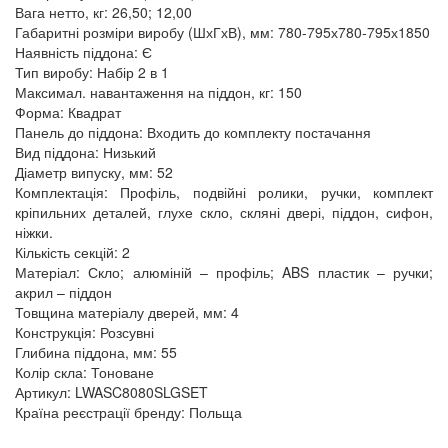
Вага нетто, кг: 26,50; 12,00
Габаритні розміри виробу (ШхГхВ), мм: 780-795х780-795х1850
Наявність піддона: Є
Тип виробу: Набір 2 в 1
Максимал. навантаження на піддон, кг: 150
Форма: Квадрат
Панель до піддона: Входить до комплекту постачання
Вид піддона: Низький
Діаметр випуску, мм: 52
Комплектація: Профіль, подвійні ролики, ручки, комплект
кріпильних деталей, глухе скло, скляні двері, піддон, сифон,
ніжки.
Кількість секцій: 2
Матеріал: Скло; алюміній – профіль; ABS пластик – ручки;
акрил – піддон
Товщина матеріалу дверей, мм: 4
Конструкція: Розсувні
Глибина піддона, мм: 55
Колір скла: Тоноване
Артикул: LWASC8080SLGSET
Країна реєстрації бренду: Польща