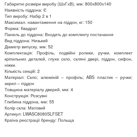
Габаритні розміри виробу (ШхГхВ), мм: 800х800х140
Наявність піддона: Є
Тип виробу: Набір 2 в 1
Максимал. навантаження на піддон, кг: 150
Форма: Квадрат
Панель до піддона: Входить до комплекту постачання
Вид піддона: Низький
Діаметр випуску, мм: 52
Комплектація: Профіль, подвійні ролики, ручки, комплект
кріпильних деталей, глухе скло, скляні двері, піддон, сифон,
ніжки.
Кількість секцій: 2
Матеріал: Скло; алюміній – профіль; ABS пластик – ручки;
акрил – піддон
Товщина матеріалу дверей, мм: 4
Конструкція: Розсувні
Глибина піддона, мм: 55
Колір скла: Матовий
Артикул: LWASC8080SLFSET
Країна реєстрації бренду: Польща