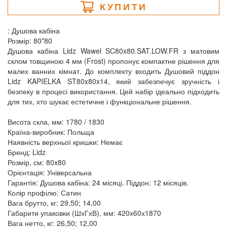
КУПИТИ
: Душова кабіна
Розмір: 80*80
Душова кабіна Lidz Wawel SC80x80.SAT.LOW.FR з матовим
склом товщиною 4 мм (Frost) пропонує компактне рішення для
малих ванних кімнат. До комплекту входить Душовий піддон
Lidz KAPIELKA ST80x80x14, який забезпечує зручність і
безпеку в процесі використання. Цей набір ідеально підходить
для тих, хто шукає естетичне і функціональне рішення.
Висота скла, мм: 1780 / 1830
Країна-виробник: Польща
Наявність верхньої кришки: Немає
Бренд: Lidz
Розмір, см: 80x80
Орієнтація: Універсальна
Гарантія: Душова кабіна: 24 місяці. Піддон: 12 місяців.
Колір профілю: Сатин
Вага брутто, кг: 29,50; 14,00
Габарити упаковки (ШхГхВ), мм: 420х60х1870
Вага нетто, кг: 26,50; 12,00