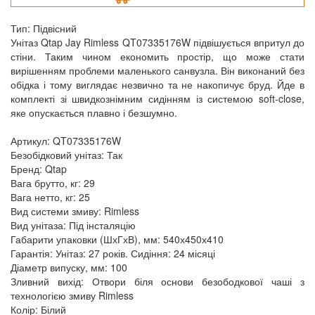
Тип: Підвісний
Унітаз Qtap Jay Rimless QT07335176W підвішується впритул до
стіни. Таким чином економить простір, що може стати
вирішенням проблеми маленького санвузла. Він виконаний без
обідка і тому виглядає незвично та не накопичує бруд. Йде в
комплекті зі швидкознімним сидінням із системою soft-close,
яке опускається плавно і безшумно.
Артикул: QT07335176W
Безобідковий унітаз: Так
Бренд: Qtap
Вага брутто, кг: 29
Вага нетто, кг: 25
Вид системи змиву: Rimless
Вид унітаза: Під інсталяцію
Габарити упаковки (ШхГхВ), мм: 540х450х410
Гарантія: Унітаз: 27 років. Сидіння: 24 місяці
Діаметр випуску, мм: 100
Зливний вихід: Отвори біля основи безободкової чаші з
технологією змиву Rimless
Колір: Білий