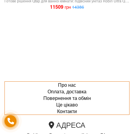
Готове рішення Qtap для ванної кімнати: підвісний унітаз Robin Ultra Quiet 520x365x365 + комплект інсталяції Nest 4 в 1 (лінійна клавіша Matt Black)
11509
грн
14386
Про нас
Оплата, доставка
Повернення та обмін
Це цікаво
Контакти
АДРЕСА