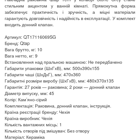
стильним акцентом у ванній кімнаті. Прямокутна форма
забезпечує практичність і зручність, а міцні матеріали
гарантують довговічність і надійність в експлуатації. У комплект
входить донний клапан.
Артикул: QT17116069SG
Бренд: Qtap
Вага брутто, кг: 10
Вага нетто, кг: 9
Встановлення над пральною машиною: Не передбачено
Габарити упаковки (ШхГхВ), мм: 500х390х155
Габарити чаші (ШхДхГ), мм: 470х360
Габаритні розміри виробу (ШхГхВ), мм: 480x370x135
Гарантія: 27 років — раковина; 2 роки — донний клапан
Діаметр випуску, мм: 45
Колір: Кам’яно-сірий
Комплектація: Раковина, донний клапан, інструкція.
Країна реєстрації бренду: Чехія
Країна-виробник: Чехія
Кількість вантажних місць: 1
Кількість отворів під змішувач: Без отвору
Матеріал: Кераміка