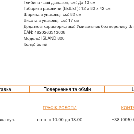
Глибина чаші діапазон, см: До 10 см
Габарити раковини (ВхШхГ): 12 х 80 х 42 см
Ширина в упаковці, см: 82 см
Висота в упаковці, см: 17 см
Додаткові характеристики: Умивальник без переливу Зл
EAN: 4820263313008
Модель: ISLAND 800
Колір: Білий
тавка
Повернення та обмін
Ц
ГРАФІК РОБОТИ
КОНТ
ка вул.
пн-пт з 10.00 до 18.00
+38 (095) 
а
сб з 10.00 до 15.00