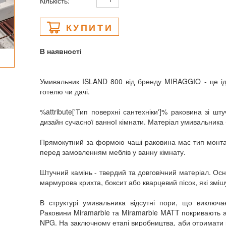
Кількість:
КУПИТИ
В наявності
Умивальник ISLAND 800 від бренду MIRAGGIO - це ід
готелю чи дачі.
%attribute['Тип поверхні сантехніки']% раковина зі ш
дизайн сучасної ванної кімнати. Матеріал умивальника 
Прямокутний за формою чаші раковина має тип монтажу
перед замовленням меблів у ванну кімнату.
Штучний камінь - твердий та довговічний матеріал. О
мармурова крихта, боксит або кварцевий пісок, які зм
В структурі умивальника відсутні пори, що виключає
Раковини Miramarble та Miramarble MATT покривають а
NPG. На заключному етапі виробництва, аби отримати 