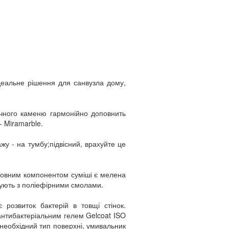
еальне рішення для санвузла дому,
тучного каменю гармонійно доповнить
- Miramarble.
 - на тумбу;підвісний, врахуйте це
сновним компонентом суміші є мелена
ішують з поліефірними смолами.
 розвиток бактерій в товщі стінок.
нтибактеріальним гелем Gelcoat ISO
необхідний тип поверхні, умивальник