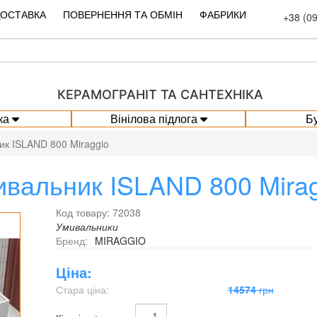
ДОСТАВКА
ПОВЕРНЕННЯ ТА ОБМІН
ФАБРИКИ
+38 (0
КЕРАМОГРАНІТ ТА САНТЕХНІКА
ка
Вінілова підлога
Б
ик ISLAND 800 Miraggio
вальник ISLAND 800 Mirag
Код товару: 72038
Умивальники
Бренд:
MIRAGGIO
Ціна:
Стара ціна:
14574
грн